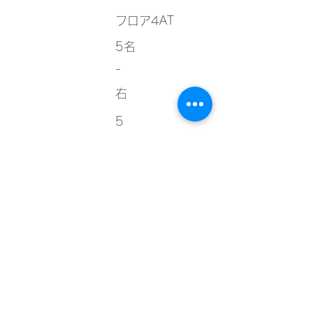
フロア4AT
5名
-
右
5
備考欄
-